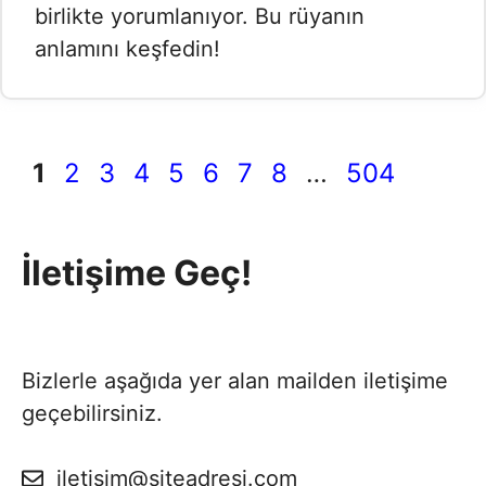
birlikte yorumlanıyor. Bu rüyanın
anlamını keşfedin!
Sayfa
Sayfa
Sayfa
Sayfa
Sayfa
Sayfa
Sayfa
Sayfa
Sayfa
1
2
3
4
5
6
7
8
…
504
İletişime Geç!
Bizlerle aşağıda yer alan mailden iletişime
geçebilirsiniz.
iletisim@siteadresi.com